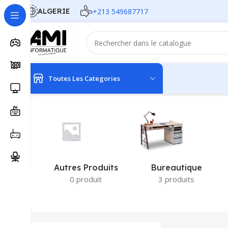
ALGERIE
+213 549687717
Toutes Les Categories
Accueil
Produits identifiés “2.5"”
Autres Produits
Bureautique
0 produit
3 produits