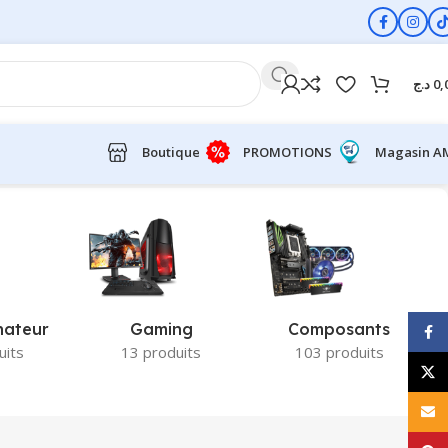
د.ج
0,
Boutique
PROMOTIONS
Magasin A
nateur
Gaming
Composants
Face
uits
13 produits
103 produits
X
E-ma