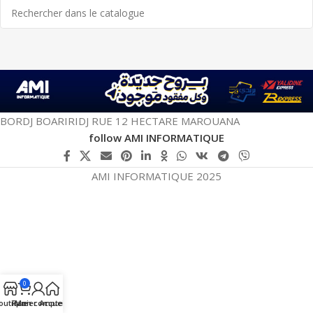
BORDJ BOARIRIDJ RUE 12 HECTARE MAROUANA
follow AMI INFORMATIQUE
AMI INFORMATIQUE 2025
0
outique
Panier
Mon compte
Accueil