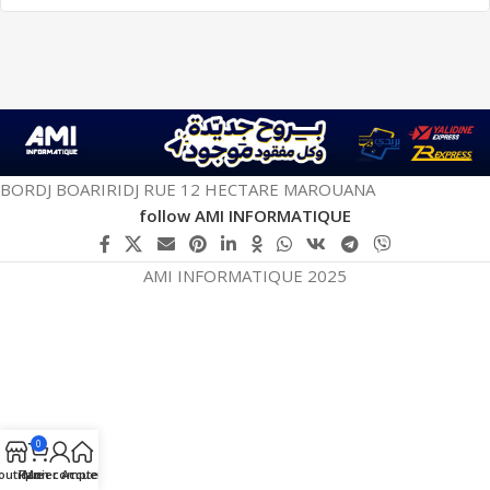
BORDJ BOARIRIDJ RUE 12 HECTARE MAROUANA
follow AMI INFORMATIQUE
AMI INFORMATIQUE 2025
0
outique
Panier
Mon compte
Accueil