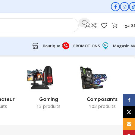
د.ج
0,
Boutique
PROMOTIONS
Magasin A
nateur
Gaming
Composants
Face
uits
13 produits
103 produits
X
E-ma