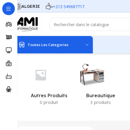
ALGERIE
+213 549687717
Toutes Les Categories
Accueil
Produits identifiés “ECRAN 19”
Autres Produits
Bureautique
0 produit
3 produits