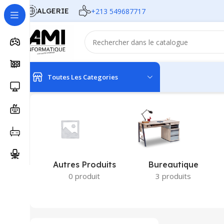
ALGERIE
+213 549687717
Toutes Les Categories
Accueil
Produits identifiés “GALAX”
Autres Produits
Bureautique
0 produit
3 produits