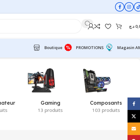
د.ج
0,
Boutique
PROMOTIONS
Magasin A
nateur
Gaming
Composants
Face
uits
13 produits
103 produits
X
E-ma