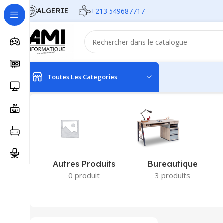
ALGERIE
+213 549687717
Toutes Les Categories
Accueil
Produits identifiés “GIGABYTE”
Autres Produits
Bureautique
0 produit
3 produits