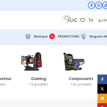
د.ج
0,
Boutique
PROMOTIONS
Magasin A
nateur
Gaming
Composants
Face
uits
13 produits
103 produits
X
E-ma