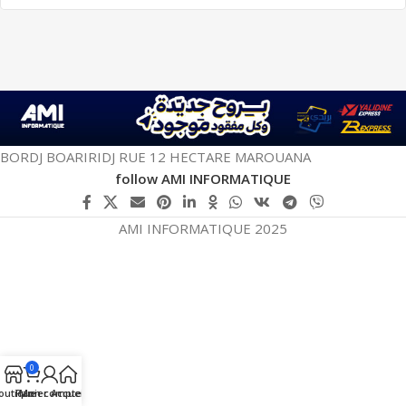
BORDJ BOARIRIDJ RUE 12 HECTARE MAROUANA
follow AMI INFORMATIQUE
AMI INFORMATIQUE 2025
0
outique
Panier
Mon compte
Accueil