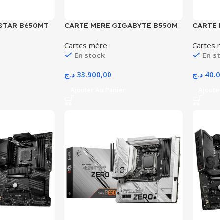
STAR B650MT
CARTE MERE GIGABYTE B550M
CARTE 
 CONFIG-
AORUS ELITE AM4 DDR4-AVEC
GAMING
Cartes mère
Cartes 
CONFIG-
CONFI
En stock
En s
د.ج
33.900,00
د.ج
40.
Ajouter Au Panier
Ajoute