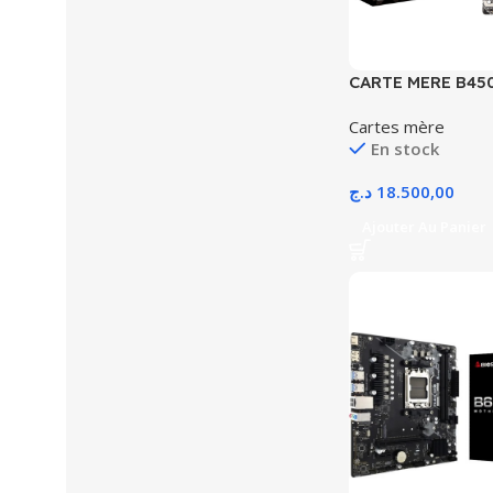
CARTE MERE B45
AM4 AVEC CONFI
Cartes mère
En stock
د.ج
18.500,00
Ajouter Au Panier