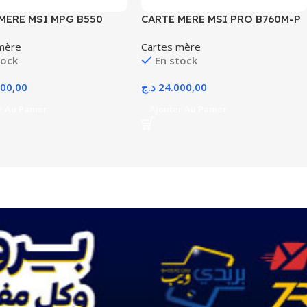
MERE MSI MPG B550
CARTE MERE MSI PRO B760M-P
 PLUS AM4 PCI-Express
DDR4 AVEC CONFIG
mère
Cartes mère
EC CONFIG
tock
En stock
900,00
د.ج
24.000,00
r Au Panier
Ajouter Au Panier