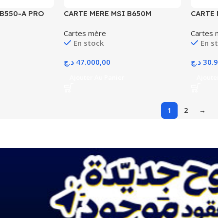
 B550-A PRO
CARTE MERE MSI B650M
CARTE 
Socket AM4
PROJECT ZERO AM5 AVEC
GAMING
Cartes mère
Cartes 
CONFIG
4.0 AV
En stock
En s
د.ج
47.000,00
د.ج
30.
Ajouter Au Panier
Ajoute
1
2
→