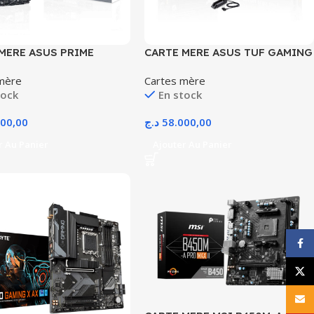
MERE ASUS PRIME
CARTE MERE ASUS TUF GAMING
K DDR4-AVEC CONFIG-
B850M-PLUS WIFI AVEC
mère
Cartes mère
CONFIG
tock
En stock
000,00
د.ج
58.000,00
r Au Panier
Ajouter Au Panier
Face
X
E-ma