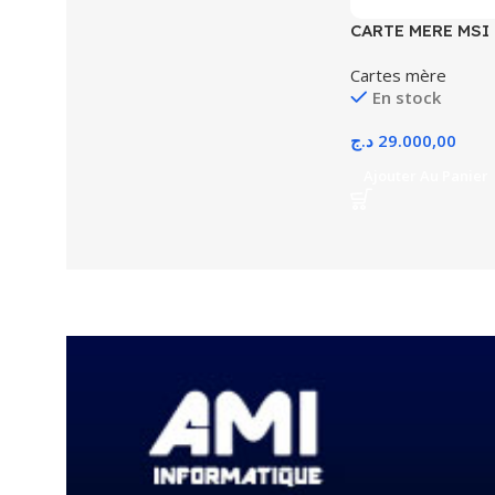
CARTE MERE MSI
Carte mère ATX 
Cartes mère
AMD
En stock
د.ج
29.000,00
Ajouter Au Panier