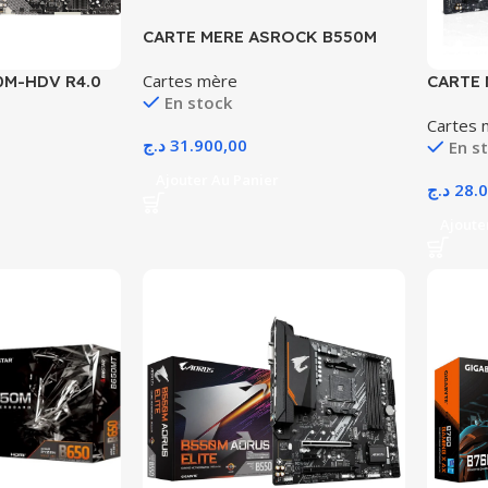
CARTE MERE ASROCK B550M
PRO SE AMD AM4 4XDIMMS
Cartes mère
0M-HDV R4.0
CARTE 
WHITE -AVEC CONFIG-
En stock
G
B760M-
Cartes 
د.ج
31.900,00
En s
Ajouter Au Panier
د.ج
28.
Ajoute