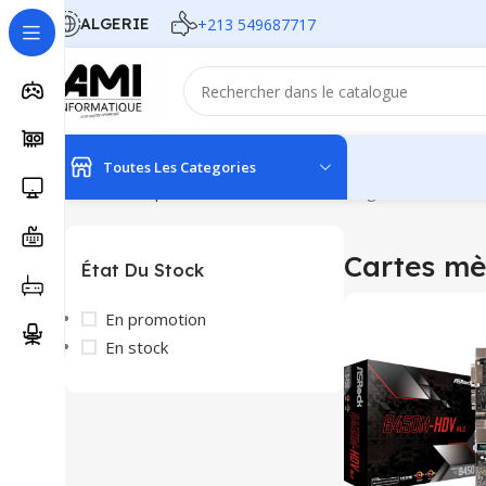
ALGERIE
+213 549687717
Toutes Les Categories
Accueil
Composants
Cartes mère
Affichage de 1–12 sur 
Cartes mè
État Du Stock
En promotion
En stock