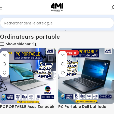
Accueil
Pc & Ordinateur
Ordinateurs portable
Ordinateurs portable
Show sidebar
TOP VENTES
PC PORTABLE Asus Zenbook
PC Portable Dell Latitude
S13 OLED
5480