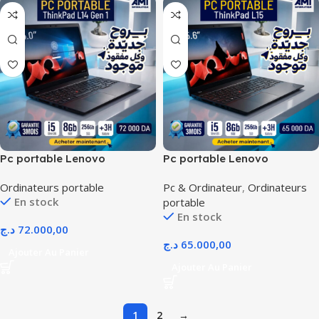
Pc portable Lenovo
Pc portable Lenovo
Thinkpad L14 GEN 1
ThinkPad L15
Ordinateurs portable
Pc & Ordinateur
,
Ordinateurs
OCASSION PRIX DZ
En stock
portable
En stock
د.ج
72.000,00
د.ج
65.000,00
Ajouter Au Panier
Ajouter Au Panier
1
2
→