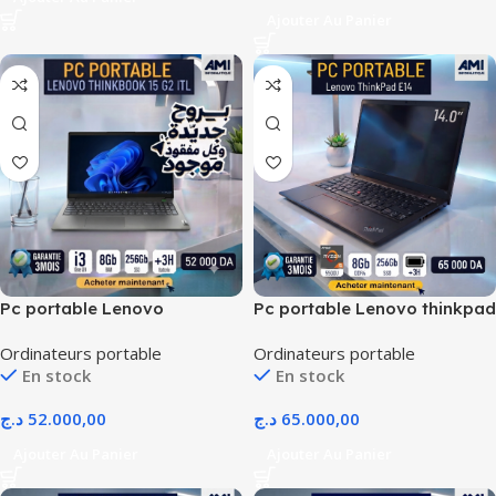
Ajouter Au Panier
Pc portable Lenovo
Pc portable Lenovo thinkpad
ThinkBook 15 G2 ITL 11em
E14 RYZEN SERIE 5000
Ordinateurs portable
Ordinateurs portable
prix dz
OCASSION PRIX ALGERIE
En stock
En stock
د.ج
52.000,00
د.ج
65.000,00
Ajouter Au Panier
Ajouter Au Panier