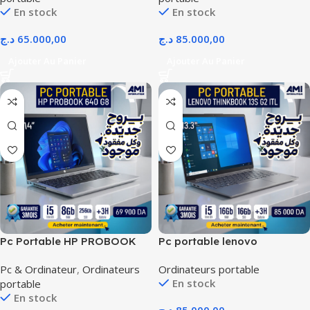
En stock
En stock
د.ج
65.000,00
د.ج
85.000,00
Ajouter Au Panier
Ajouter Au Panier
Pc Portable HP PROBOOK
Pc portable lenovo
640 G8 Notebook
thinkbook 13S G2 ITL 11EM
Pc & Ordinateur
,
Ordinateurs
Ordinateurs portable
GN
En stock
portable
En stock