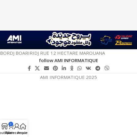
BORDJ BOARIRIDJ RUE 12 HECTARE MAROUANA
follow AMI INFORMATIQUE
AMI INFORMATIQUE 2025
0
outique
Panier
Mon compte
Accueil