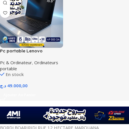
Pc portable Lenovo
ThinkPad T580
Pc & Ordinateur
,
Ordinateurs
portable
En stock
د.ج
49.000,00
Ajouter Au Panier
BORDJ BOARIRIDJ RUE 12 HECTARE MAROUANA