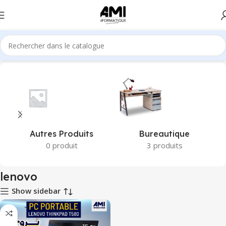
Accueil
Produits identifiés “lenovo”
Autres Produits
Bureautique
0 produit
3 produits
lenovo
Show sidebar