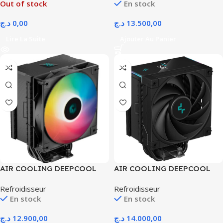
Out of stock
En stock
FREESYNC
د.ج
0,00
د.ج
13.500,00
Lire La Suite
Ajouter Au Panier
AIR COOLING DEEPCOOL
AIR COOLING DEEPCOOL
AG500-DIGITAL ARGB
AK500S DIGITAL BLACK
Refroidisseur
Refroidisseur
BLACK
AM4/AM5/INTEL
En stock
En stock
د.ج
12.900,00
د.ج
14.000,00