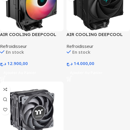
AIR COOLING DEEPCOOL
AIR COOLING DEEPCOOL
AG500-DIGITAL ARGB
AK500S DIGITAL BLACK
Refroidisseur
Refroidisseur
BLACK
AM4/AM5/INTEL
En stock
En stock
د.ج
12.900,00
د.ج
14.000,00
Ajouter Au Panier
Ajouter Au Panier