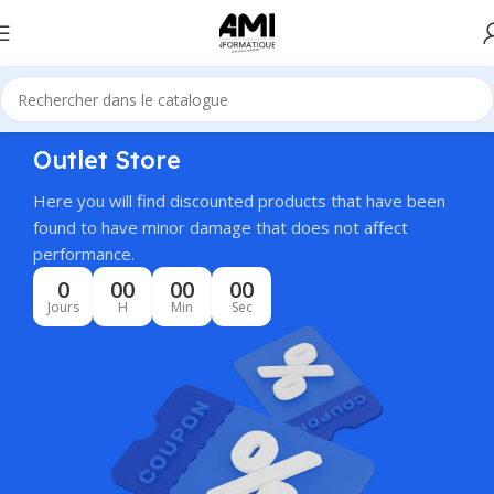
Outlet Store
Here you will find discounted products that have been
found to have minor damage that does not affect
performance.
0
00
00
00
Jours
H
Min
Sec