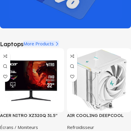
Laptops
More Products
ACER NITRO XZ320Q 31.5″
AIR COOLING DEEPCOOL
240HZ FHD 2.5K CURVED VA
AG500 DIGITAL WHITE
Écrans / Moniteurs
Refroidisseur
W0bmiiphx HDR10