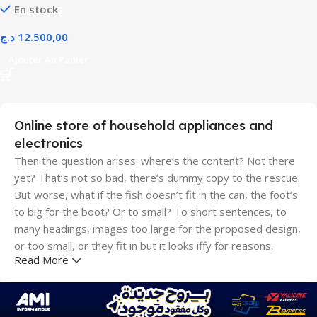
En stock
د.ج
12.500,00
Ajouter Au Panier
Online store of household appliances and
electronics
Then the question arises: where’s the content? Not there
yet? That’s not so bad, there’s dummy copy to the rescue.
But worse, what if the fish doesn’t fit in the can, the foot’s
to big for the boot? Or to small? To short sentences, to
many headings, images too large for the proposed design,
or too small, or they fit in but it looks iffy for reasons.
Read More
A client that's unhappy for a reason is a problem, a client
that's unhappy though he or her can't quite put a finger on
it is worse. Chances are there wasn't collaboration,