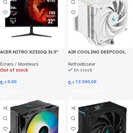
ACER NITRO XZ320Q 31.5″
AIR COOLING DEEPCOOL
240HZ FHD 2.5K CURVED VA
AG500 DIGITAL WHITE
Écrans / Moniteurs
Refroidisseur
W0bmiiphx HDR10
Out of stock
En stock
FREESYNC
د.ج
0,00
د.ج
13.500,00
Lire La Suite
Ajouter Au Panier