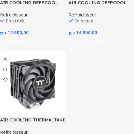
AIR COOLING DEEPCOOL
AIR COOLING DEEPCOOL
AG500-DIGITAL ARGB
AK500S DIGITAL BLACK
Refroidisseur
Refroidisseur
BLACK
AM4/AM5/INTEL
En stock
En stock
د.ج
12.900,00
د.ج
14.000,00
Ajouter Au Panier
Ajouter Au Panier
AIR COOLING THERMALTAKE
TOUGHAIR 510
Refroidisseur