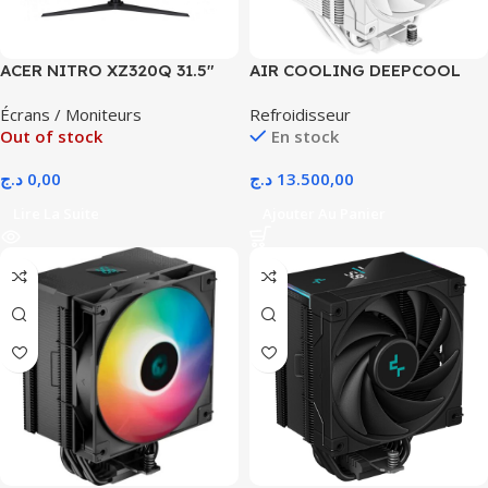
ACER NITRO XZ320Q 31.5″
AIR COOLING DEEPCOOL
240HZ FHD 2.5K CURVED VA
AG500 DIGITAL WHITE
Écrans / Moniteurs
Refroidisseur
W0bmiiphx HDR10
Out of stock
En stock
FREESYNC
د.ج
0,00
د.ج
13.500,00
Lire La Suite
Ajouter Au Panier