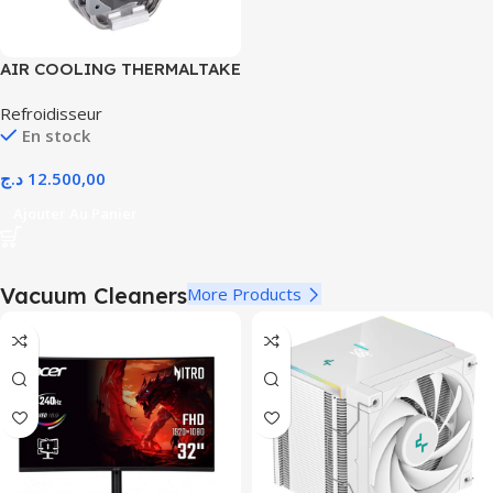
AIR COOLING THERMALTAKE
TOUGHAIR 510
Refroidisseur
En stock
د.ج
12.500,00
Ajouter Au Panier
Vacuum Cleaners
More Products