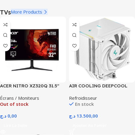
TVs
More Products
ACER NITRO XZ320Q 31.5″
AIR COOLING DEEPCOOL
240HZ FHD 2.5K CURVED VA
AG500 DIGITAL WHITE
Écrans / Moniteurs
Refroidisseur
W0bmiiphx HDR10
Out of stock
En stock
FREESYNC
د.ج
0,00
د.ج
13.500,00
Lire La Suite
Ajouter Au Panier