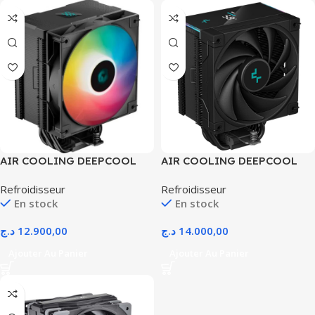
AIR COOLING DEEPCOOL
AIR COOLING DEEPCOOL
AG500-DIGITAL ARGB
AK500S DIGITAL BLACK
Refroidisseur
Refroidisseur
BLACK
AM4/AM5/INTEL
En stock
En stock
د.ج
12.900,00
د.ج
14.000,00
Ajouter Au Panier
Ajouter Au Panier