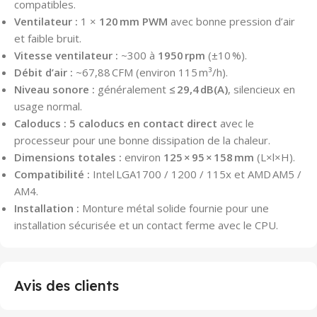
compatibles.
Ventilateur :
1 ×
120 mm PWM
avec bonne pression d’air
et faible bruit.
Vitesse ventilateur :
~300 à
1950 rpm
(±10 %).
Débit d’air :
~67,88 CFM (environ 115 m³/h).
Niveau sonore :
généralement
≤ 29,4 dB(A)
, silencieux en
usage normal.
Caloducs :
5 caloducs en contact direct
avec le
processeur pour une bonne dissipation de la chaleur.
Dimensions totales :
environ
125 × 95 × 158 mm
(L×l×H).
Compatibilité :
Intel LGA1700 / 1200 / 115x et AMD AM5 /
AM4.
Installation :
Monture métal solide fournie pour une
installation sécurisée et un contact ferme avec le CPU.
Avis des clients