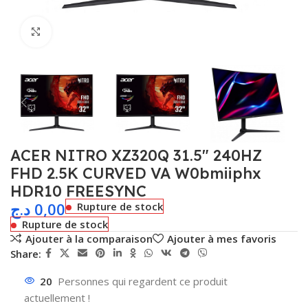
Agrandir
ACER NITRO XZ320Q 31.5″ 240HZ
FHD 2.5K CURVED VA W0bmiiphx
HDR10 FREESYNC
د.ج
0,00
Rupture de stock
Rupture de stock
Ajouter à la comparaison
Ajouter à mes favoris
Share:
20
Personnes qui regardent ce produit
actuellement !