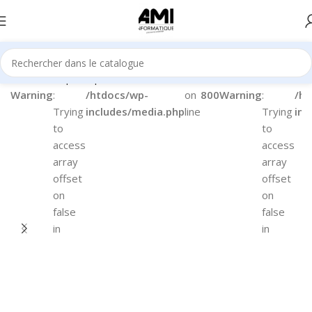
Accueil
Périphériques
Claviers
Warning
:
/htdocs/wp-
on
800
Warning
:
/ht
Trying
includes/media.php
line
Trying
inc
to
to
access
access
array
array
offset
offset
on
on
false
false
in
in