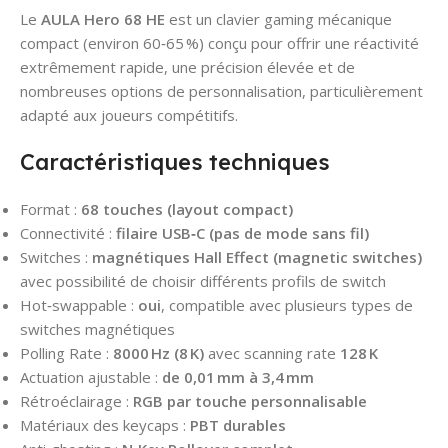
Le
AULA Hero 68 HE
est un clavier gaming mécanique
compact (environ 60‑65 %) conçu pour offrir une réactivité
extrêmement rapide, une précision élevée et de
nombreuses options de personnalisation, particulièrement
adapté aux joueurs compétitifs.
Caractéristiques techniques
Format :
68 touches (layout compact)
Connectivité :
filaire USB‑C (pas de mode sans fil)
Switches :
magnétiques Hall Effect (magnetic switches)
avec possibilité de choisir différents profils de switch
Hot‑swappable :
oui
, compatible avec plusieurs types de
switches magnétiques
Polling Rate :
8000 Hz (8 K)
avec scanning rate
128 K
Actuation ajustable :
de 0,01 mm à 3,4 mm
Rétroéclairage :
RGB par touche personnalisable
Matériaux des keycaps :
PBT durables