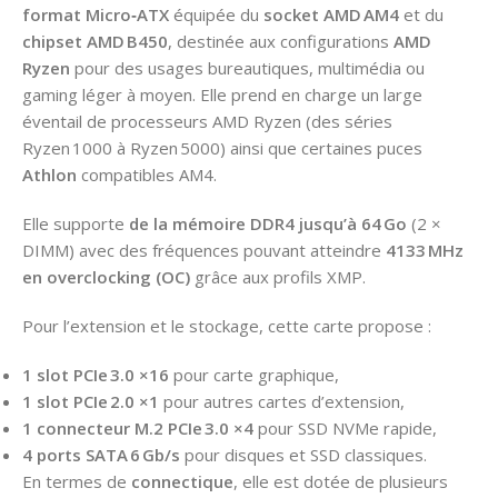
format Micro‑ATX
équipée du
socket AMD AM4
et du
chipset AMD B450
, destinée aux configurations
AMD
Ryzen
pour des usages bureautiques, multimédia ou
gaming léger à moyen. Elle prend en charge un large
éventail de processeurs AMD Ryzen (des séries
Ryzen 1000 à Ryzen 5000) ainsi que certaines puces
Athlon
compatibles AM4.
Elle supporte
de la mémoire DDR4 jusqu’à 64 Go
(2 ×
DIMM) avec des fréquences pouvant atteindre
4133 MHz
en overclocking (OC)
grâce aux profils XMP.
Pour l’extension et le stockage, cette carte propose :
1 slot PCIe 3.0 ×16
pour carte graphique,
1 slot PCIe 2.0 ×1
pour autres cartes d’extension,
1 connecteur M.2 PCIe 3.0 ×4
pour SSD NVMe rapide,
4 ports SATA 6 Gb/s
pour disques et SSD classiques.
En termes de
connectique
, elle est dotée de plusieurs