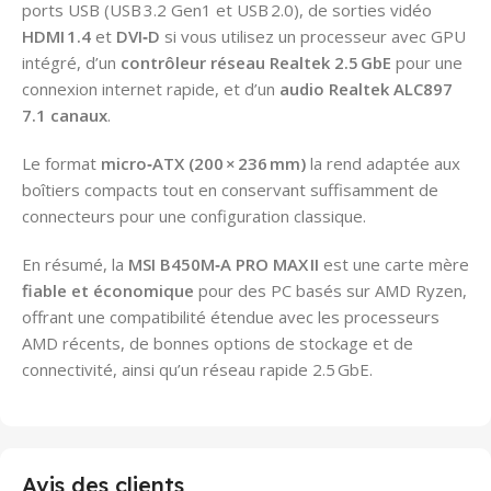
ports USB (USB 3.2 Gen1 et USB 2.0), de sorties vidéo
HDMI 1.4
et
DVI‑D
si vous utilisez un processeur avec GPU
intégré, d’un
contrôleur réseau Realtek 2.5 GbE
pour une
connexion internet rapide, et d’un
audio Realtek ALC897
7.1 canaux
.
Le format
micro‑ATX (200 × 236 mm)
la rend adaptée aux
boîtiers compacts tout en conservant suffisamment de
connecteurs pour une configuration classique.
En résumé, la
MSI B450M‑A PRO MAX II
est une carte mère
fiable et économique
pour des PC basés sur AMD Ryzen,
offrant une compatibilité étendue avec les processeurs
AMD récents, de bonnes options de stockage et de
connectivité, ainsi qu’un réseau rapide 2.5 GbE.
Avis des clients