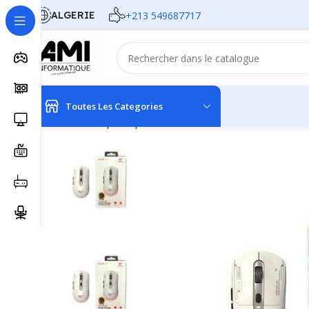
ALGERIE
+213 549687717
Toutes Les Categories
Accueil
Périphériques
Souris
HAVIT SANS FIL GAME