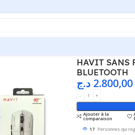
R GAMS64WB 2.4HZ BLUETOOTH
HAVIT SANS 
BLUETOOTH
د.ج
2.800,00
Ajouter à la
comparaison
17
Personnes qui reg