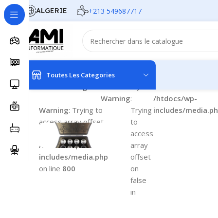
ALGERIE
+213 549687717
Toutes Les Categories
Accueil
Gaming
CONSOLE DE JEUX
Manette Ps5 Naco
Warning
:
/htdocs/wp-
Warning
: Trying to
Trying
includes/media.p
access array offset
to
on false in
access
/htdocs/wp-
array
includes/media.php
offset
on line
800
on
false
Warning
: Trying to
in
access array offset
on false in