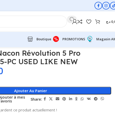
د.ج
0,
Boutique
PROMOTIONS
Magasin A
Nacon Révolution 5 Pro
S5-PC USED LIKE NEW
0
Ajouter Au Panier
Ajouter à mes
Share:
favoris
ardent ce produit actuellement !