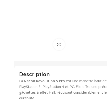
/htdocs/wp-
includes/media.php
on line
806
Agrandir
Description
La
Nacon Revolution 5 Pro
est une manette haut de
PlayStation 5, PlayStation 4 et PC. Elle offre une préc
gâchettes à effet Hall, réduisant considérablement le
durabilité.