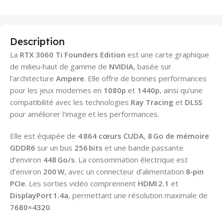
Description
La
RTX 3060 Ti Founders Edition
est une carte graphique
de milieu‑haut de gamme de
NVIDIA
, basée sur
l’architecture
Ampere
. Elle offre de bonnes performances
pour les jeux modernes en
1080p
et
1440p
, ainsi qu’une
compatibilité avec les technologies
Ray Tracing
et
DLSS
pour améliorer l’image et les performances.
Elle est équipée de
4 864 cœurs CUDA
,
8 Go de mémoire
GDDR6
sur un bus
256 bits
et une bande passante
d’environ
448 Go/s
. La consommation électrique est
d’environ
200 W
, avec un connecteur d’alimentation
8‑pin
PCIe
. Les sorties vidéo comprennent
HDMI 2.1
et
DisplayPort 1.4a
, permettant une résolution maximale de
7680×4320
.