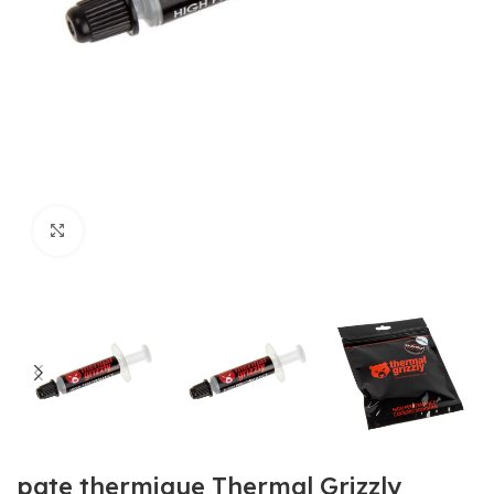
Agrandir
pate thermique Thermal Grizzly