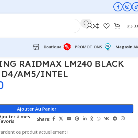
د.ج
0,
Boutique
PROMOTIONS
Magasin A
ING RAIDMAX LM240 BLACK
MD4/AM5/INTEL
0
Ajouter Au Panier
Ajouter à mes
Share:
favoris
ardent ce produit actuellement !