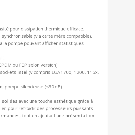
ité pour dissipation thermique efficace.
B
synchronisable (via carte mère compatible).
à la pompe pouvant afficher statistiques
uit.
PDM ou FEP selon version).
 sockets
Intel
(y compris LGA 1700, 1200, 115x,
n, pompe silencieuse (<30 dB).
 solides
avec une touche esthétique grâce à
 bien pour refroidir des processeurs puissants
ormances
, tout en ajoutant une
présentation