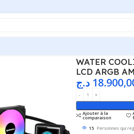
RAIDMAX LM240 BLACK LCD ARGB AMD4/AM5/INTEL
WATER COOL
LCD ARGB A
د.ج
18.900,0
Ajouter à la
comparaison
15
Personnes qui reg