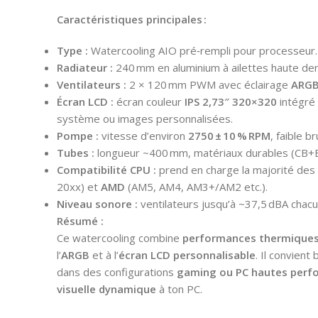
Caractéristiques principales :
Type :
Watercooling AIO pré‑rempli pour processeur.
Radiateur :
240 mm en aluminium à ailettes haute dens
Ventilateurs :
2 × 120 mm PWM avec éclairage
ARG
Écran LCD :
écran couleur
IPS 2,73″ 320×320
intégré 
système ou images personnalisées.
Pompe :
vitesse d’environ
2750 ± 10 % RPM
, faible br
Tubes :
longueur ~400 mm, matériaux durables (CB+E
Compatibilité CPU :
prend en charge la majorité des
20xx) et
AMD
(AM5, AM4, AM3+/AM2 etc.).
Niveau sonore :
ventilateurs jusqu’à ~37,5 dBA chacu
Résumé :
Ce watercooling combine
performances thermiques
l’
ARGB
et à l’
écran LCD personnalisable
. Il convient
dans des configurations
gaming ou PC hautes perf
visuelle dynamique
à ton PC.