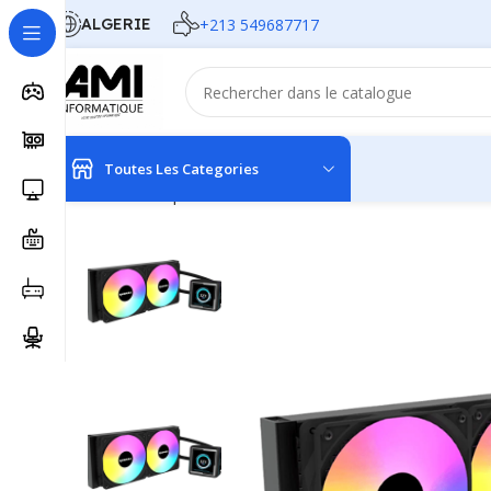
ALGERIE
+213 549687717
Toutes Les Categories
Accueil
Composants
Refroidisseur
WATER COOLING 