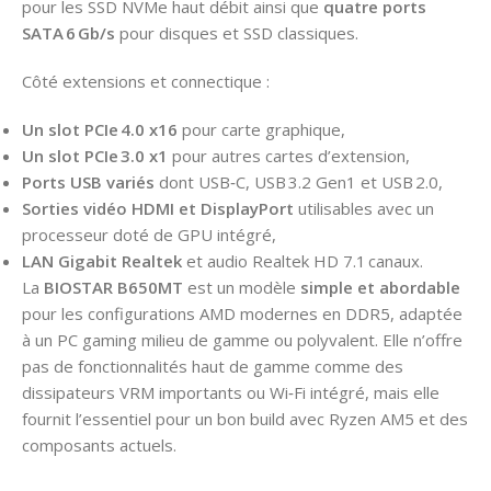
pour les SSD NVMe haut débit ainsi que
quatre ports
SATA 6 Gb/s
pour disques et SSD classiques.
Côté extensions et connectique :
Un slot PCIe 4.0 x16
pour carte graphique,
Un slot PCIe 3.0 x1
pour autres cartes d’extension,
Ports USB variés
dont USB‑C, USB 3.2 Gen1 et USB 2.0,
Sorties vidéo HDMI et DisplayPort
utilisables avec un
processeur doté de GPU intégré,
LAN Gigabit Realtek
et audio Realtek HD 7.1 canaux.
La
BIOSTAR B650MT
est un modèle
simple et abordable
pour les configurations AMD modernes en DDR5, adaptée
à un PC gaming milieu de gamme ou polyvalent. Elle n’offre
pas de fonctionnalités haut de gamme comme des
dissipateurs VRM importants ou Wi‑Fi intégré, mais elle
fournit l’essentiel pour un bon build avec Ryzen AM5 et des
composants actuels.