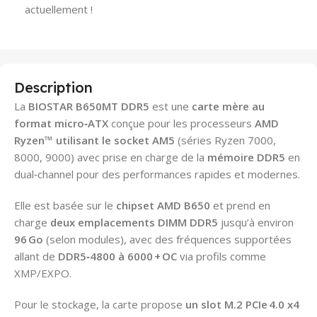
actuellement !
Description
La
BIOSTAR B650MT DDR5
est une
carte mère au
format micro‑ATX
conçue pour les processeurs
AMD
Ryzen™ utilisant le socket AM5
(séries Ryzen 7000,
8000, 9000) avec prise en charge de la
mémoire DDR5
en
dual‑channel pour des performances rapides et modernes.
Elle est basée sur le
chipset AMD B650
et prend en
charge
deux emplacements DIMM DDR5
jusqu’à environ
96 Go
(selon modules), avec des fréquences supportées
allant de
DDR5‑4800 à 6000 + OC
via profils comme
XMP/EXPO.
Pour le stockage, la carte propose
un slot M.2 PCIe 4.0 x4