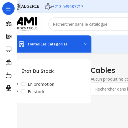
ALGERIE
+213 549687717
Toutes Les Categories
Accueil
Réseau
Cables
Cables
État Du Stock
Aucun produit ne c
En promotion
En stock