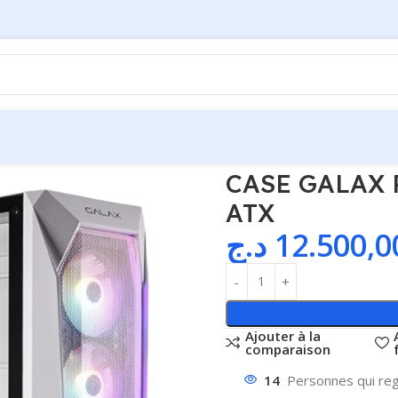
ON 5 WHITE/BLACK ATX
CASE GALAX
ATX
د.ج
12.500,0
Ajouter à la
comparaison
14
Personnes qui reg