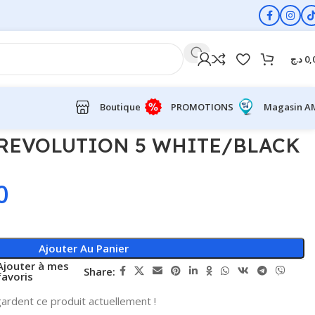
د.ج
0,
Boutique
PROMOTIONS
Magasin A
 REVOLUTION 5 WHITE/BLACK
0
Ajouter Au Panier
Ajouter à mes
Share:
favoris
ardent ce produit actuellement !