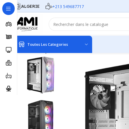
ALGERIE
+213 549687717
Toutes Les Categories
Accueil
Composants
Boitiers
CASE GALAX REVOLUTI