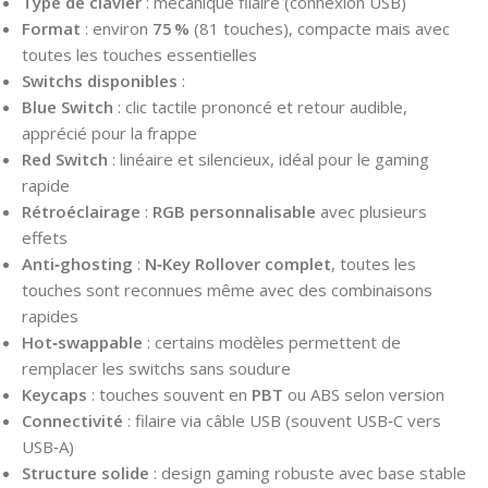
Type de clavier
: mécanique filaire (connexion USB)
Format
: environ
75 %
(81 touches), compacte mais avec
toutes les touches essentielles
Switchs disponibles
:
Blue Switch
: clic tactile prononcé et retour audible,
apprécié pour la frappe
Red Switch
: linéaire et silencieux, idéal pour le gaming
rapide
Rétroéclairage
:
RGB personnalisable
avec plusieurs
effets
Anti‑ghosting
:
N‑Key Rollover complet
, toutes les
touches sont reconnues même avec des combinaisons
rapides
Hot‑swappable
: certains modèles permettent de
remplacer les switchs sans soudure
Keycaps
: touches souvent en
PBT
ou ABS selon version
Connectivité
: filaire via câble USB (souvent USB‑C vers
USB‑A)
Structure solide
: design gaming robuste avec base stable