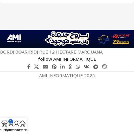
BORDJ BOARIRIDJ RUE 12 HECTARE MAROUANA
follow AMI INFORMATIQUE
AMI INFORMATIQUE 2025
0
outique
Panier
Mon compte
Accueil