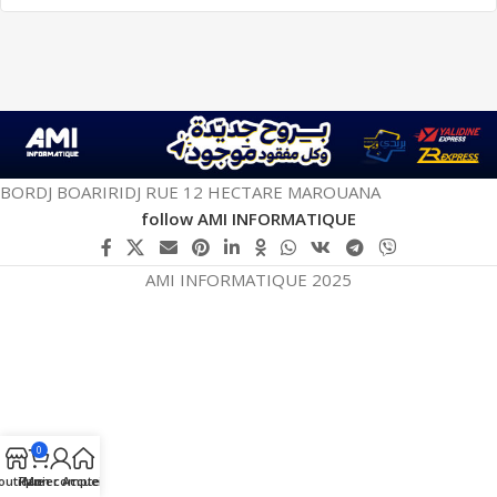
BORDJ BOARIRIDJ RUE 12 HECTARE MAROUANA
follow AMI INFORMATIQUE
AMI INFORMATIQUE 2025
0
outique
Panier
Mon compte
Accueil