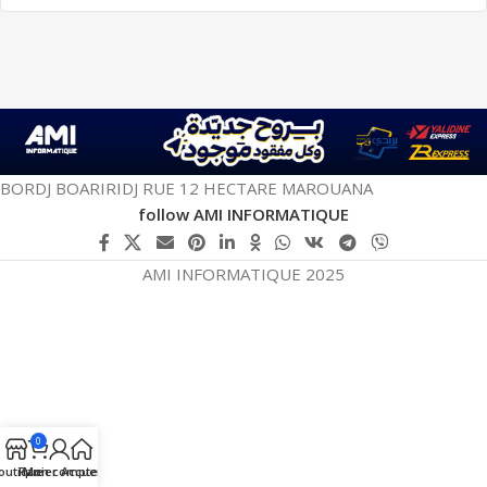
BORDJ BOARIRIDJ RUE 12 HECTARE MAROUANA
follow AMI INFORMATIQUE
AMI INFORMATIQUE 2025
0
outique
Panier
Mon compte
Accueil