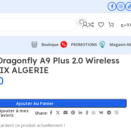
د.ج
0,
Boutique
PROMOTIONS
Magasin A
agonfly A9 Plus 2.0 Wireless
RIX ALGERIE
0
Ajouter Au Panier
Ajouter à mes
Share:
favoris
ardent ce produit actuellement !